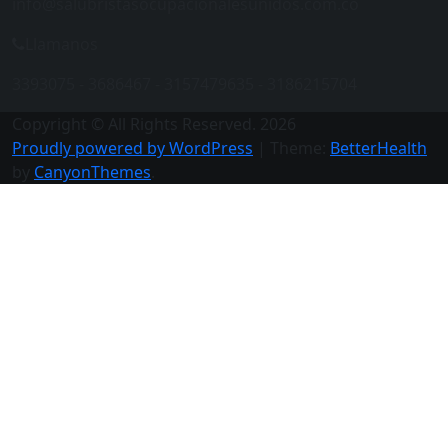
info@salubristasocupacionalesunidos.com.co
Llamanos
3393075 - 3686467 - 3157479635 - 3186215704
Copyright © All Rights Reserved. 2026
Proudly powered by WordPress
|
Theme:
BetterHealth
by
CanyonThemes
.